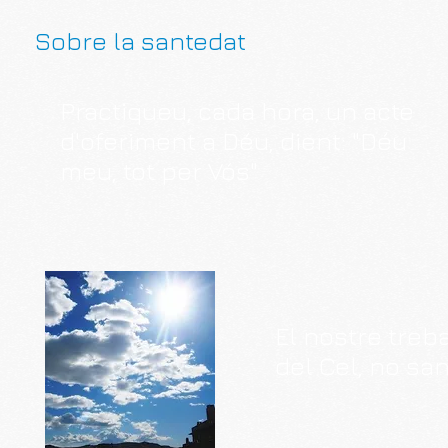
Sobre la santedat
Practiqueu, cada hora, un acte
d'oferiment a Déu, dient: "Déu
meu, tot per Vós"
El nostre treb
del Cel, no san