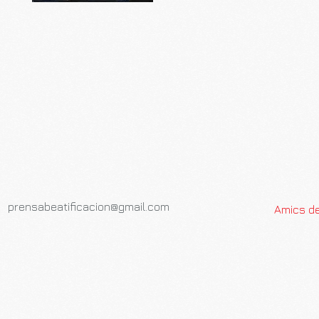
prensabeatificacion@gmail.com
Amics de